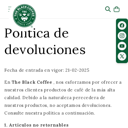
Ir
directamente
al contenido
Política de
Fac
Ins
devoluciones
You
X
(Twi
Fecha de entrada en vigor: 21-02-2025
En
The Black Coffee
, nos esforzamos por ofrecer a
nuestros clientes productos de café de la más alta
calidad. Debido a la naturaleza perecedera de
nuestros productos, no aceptamos devoluciones.
Consulte nuestra política a continuación.
1. Artículos no retornables